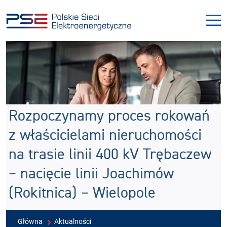
Przejdź
Przejdź
do
do
menu
treści
Rozpoczynamy proces rokowań
z właścicielami nieruchomości
na trasie linii 400 kV Trębaczew
– nacięcie linii Joachimów
(Rokitnica) – Wielopole
Główna
Aktualności