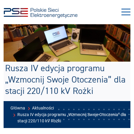
Przejdź
Przejdź
do
do
menu
treści
Rusza IV edycja programu
„Wzmocnij Swoje Otoczenia” dla
stacji 220/110 kV Rożki
Główna
Aktualności
Rusza IV edycja programu „Wzmocnij Swoje Otoczenia” dla
stacji 220/110 kV Rożki