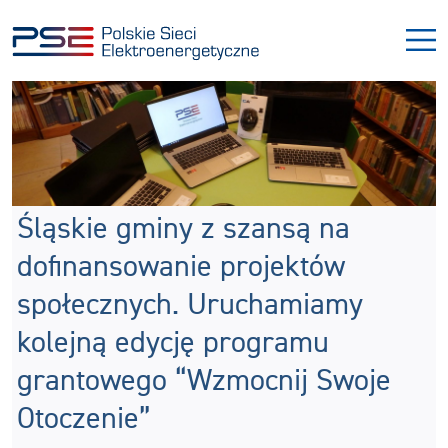
Przejdź
Przejdź
do
do
menu
treści
Śląskie gminy z szansą na
dofinansowanie projektów
społecznych. Uruchamiamy
kolejną edycję programu
grantowego “Wzmocnij Swoje
Otoczenie”