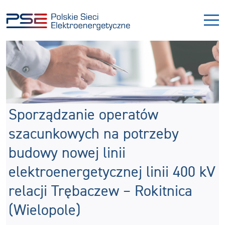
Przejdź
Przejdź
do
do
menu
treści
Sporządzanie operatów
szacunkowych na potrzeby
budowy nowej linii
elektroenergetycznej linii 400 kV
relacji Trębaczew – Rokitnica
(Wielopole)