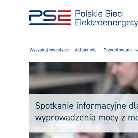
Przejdź
Przejdź
do
do
menu
treści
Wyszukaj inwestycje
Aktualności
Przygotowanie inw
Spotkanie informacyjne dl
wyprowadzenia mocy z mo