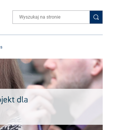
Wpisz wyszukiwaną frazę
as
jekt dla