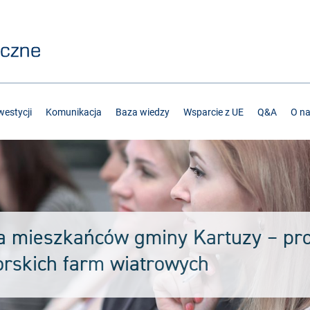
estycji
Komunikacja
Baza wiedzy
Wsparcie z UE
Q&A
O n
a mieszkańców gminy Kartuzy – pro
rskich farm wiatrowych