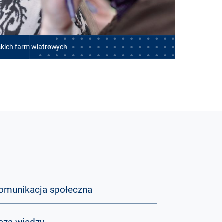
skich farm wiatrowych
omunikacja społeczna
aza wiedzy