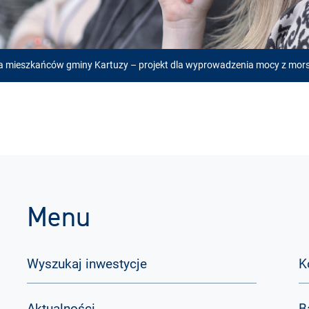
la mieszkańców gminy Kartuzy – projekt dla wyprowadzenia mocy z mor
Menu
Wyszukaj inwestycje
K
Aktualności
B