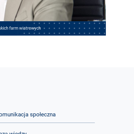
skich farm wiatrowych
omunikacja społeczna
aza wiedzy