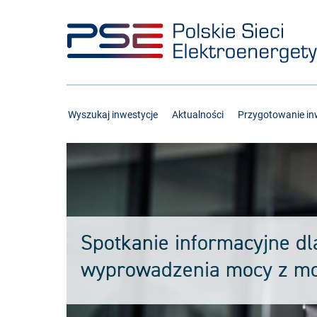
Przejdź
Przejdź
do
do
menu
treści
Wyszukaj inwestycje
Aktualności
Przygotowanie inw
Spotkanie informacyjne dl
wyprowadzenia mocy z mo