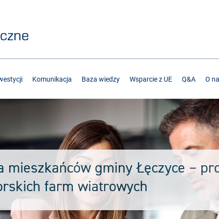
estycji
Komunikacja
Baza wiedzy
Wsparcie z UE
Q&A
O n
a mieszkańców gminy Łęczyce – pro
rskich farm wiatrowych