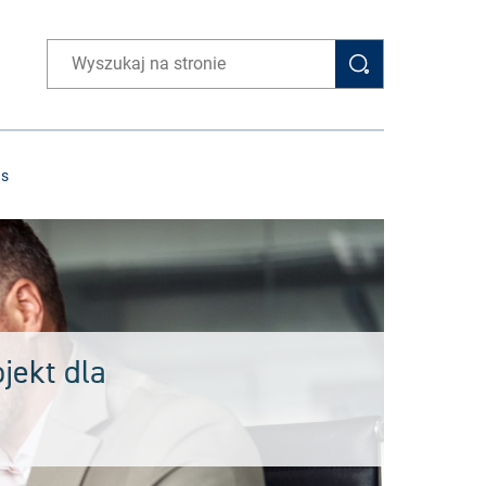
Wpisz wyszukiwaną frazę
as
jekt dla