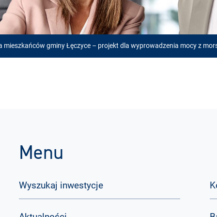
la mieszkańców gminy Łęczyce – projekt dla wyprowadzenia mocy z mor
Menu
Wyszukaj inwestycje
K
Aktualności
B