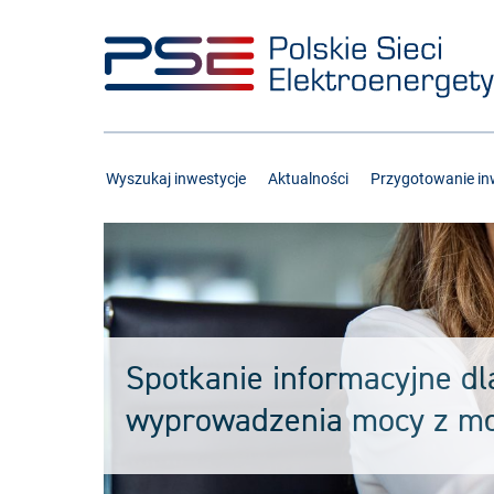
Przejdź
Przejdź
do
do
menu
treści
Wyszukaj inwestycje
Aktualności
Przygotowanie inw
Spotkanie informacyjne d
wyprowadzenia mocy z mo