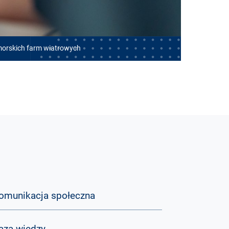
morskich farm wiatrowych
omunikacja społeczna
aza wiedzy