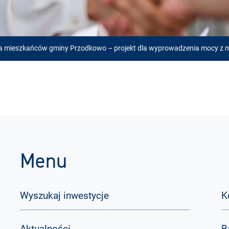
la mieszkańców gminy Przodkowo – projekt dla wyprowadzenia mocy z 
Menu
Wyszukaj inwestycje
K
Aktualności
B