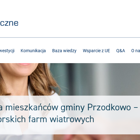
estycji
Komunikacja
Baza wiedzy
Wsparcie z UE
Q&A
O n
la mieszkańców gminy Przodkowo – 
rskich farm wiatrowych