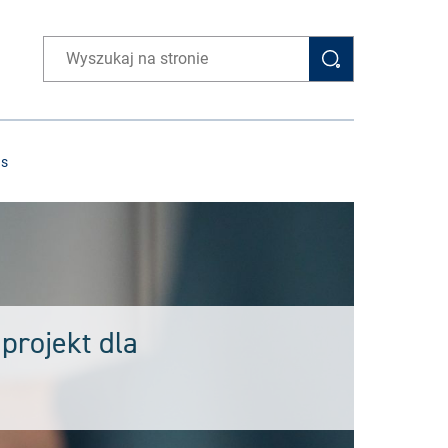
Wpisz wyszukiwaną frazę
as
projekt dla