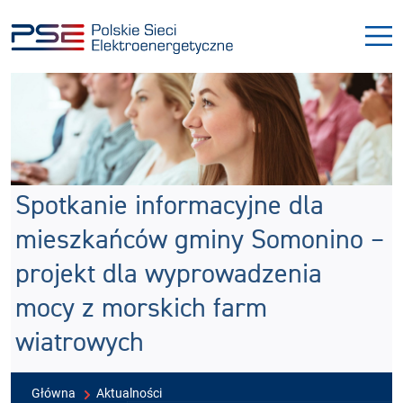
Przejdź
Przejdź
do
do
menu
treści
Spotkanie informacyjne dla
mieszkańców gminy Somonino –
projekt dla wyprowadzenia
mocy z morskich farm
wiatrowych
Główna
Aktualności