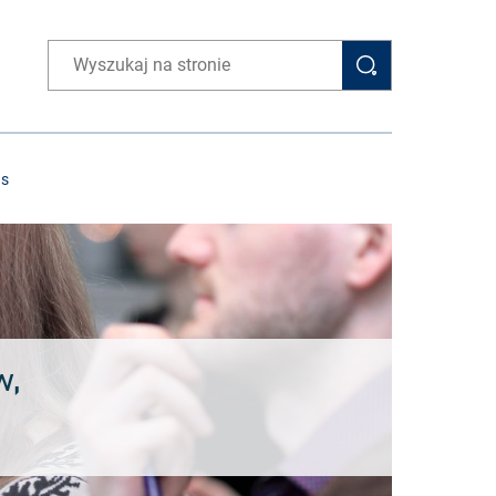
Wpisz wyszukiwaną frazę
as
w,