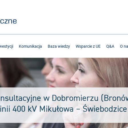
estycji
Komunikacja
Baza wiedzy
Wsparcie z UE
Q&A
O n
onsultacyjne w Dobromierzu (Bronó
inii 400 kV Mikułowa – Świebodzice