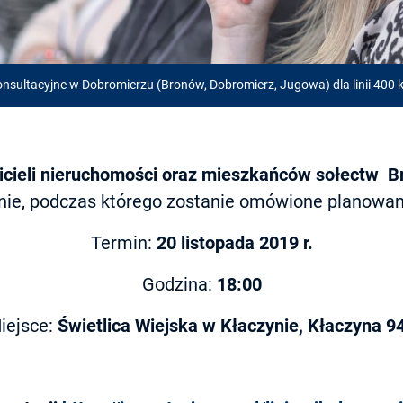
onsultacyjne w Dobromierzu (Bronów, Dobromierz, Jugowa) dla linii 400
icieli nieruchomości oraz mieszkańców
sołectw B
nie, podczas którego zostanie omówione planowan
Termin:
20 listopada 2019 r.
Godzina:
18:00
iejsce:
Świetlica Wiejska w Kłaczynie, Kłaczyna 9