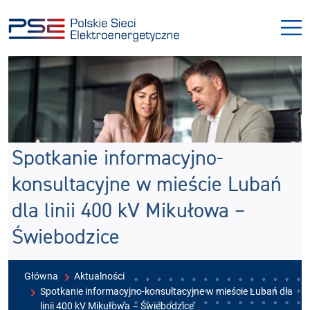
Przejdź
Przejdź
do
do
menu
treści
Spotkanie informacyjno-
konsultacyjne w mieście Lubań
dla linii 400 kV Mikułowa –
Świebodzice
Główna
Aktualności
Spotkanie informacyjno-konsultacyjne w mieście Lubań dla
linii 400 kV Mikułowa – Świebodzice