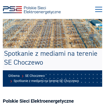
Przejdź
Przejdź
do
do
menu
treści
Spotkanie z mediami na terenie
SE Choczewo
Główna
SE Choczewo
Spotkanie z mediami na terenie SE Choczewo
Polskie Sieci Elektroenergetyczne