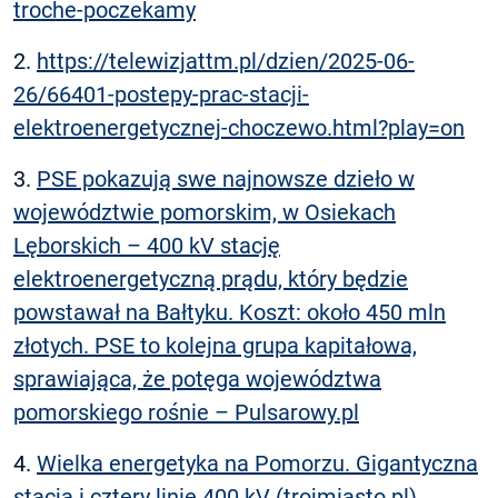
troche-poczekamy
2.
https://telewizjattm.pl/dzien/2025-06-
26/66401-postepy-prac-stacji-
elektroenergetycznej-choczewo.html?play=on
3.
PSE pokazują swe najnowsze dzieło w
województwie pomorskim, w Osiekach
Lęborskich – 400 kV stację
elektroenergetyczną prądu, który będzie
powstawał na Bałtyku. Koszt: około 450 mln
złotych. PSE to kolejna grupa kapitałowa,
sprawiająca, że potęga województwa
pomorskiego rośnie – Pulsarowy.pl
4.
Wielka energetyka na Pomorzu. Gigantyczna
stacja i cztery linie 400 kV (trojmiasto.pl)