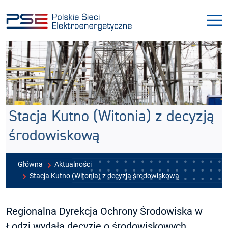
Przejdź
Przejdź
do
do
menu
treści
Stacja Kutno (Witonia) z decyzją
środowiskową
Główna
Aktualności
Stacja Kutno (Witonia) z decyzją środowiskową
Regionalna Dyrekcja Ochrony Środowiska w
Łodzi wydała decyzję o środowiskowych