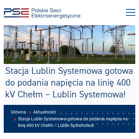
Przejdź
Przejdź
do
do
menu
treści
Stacja Lublin Systemowa gotowa
do podania napięcia na linię 400
kV Chełm – Lublin Systemowa!
Główna
Aktualności
Stacja Lublin Systemowa gotowa do podania napięcia na
linię 400 kV Chełm – Lublin Systemowa!