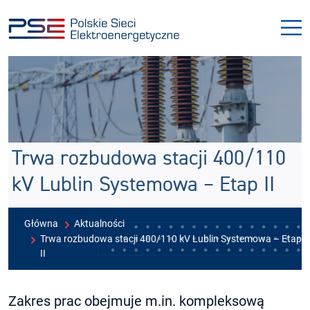
Przejdź
Przejdź
do
do
menu
treści
Trwa rozbudowa stacji 400/110
kV Lublin Systemowa – Etap II
Główna
Aktualności
Trwa rozbudowa stacji 400/110 kV Lublin Systemowa – Etap
II
Zakres prac obejmuje m.in. kompleksową