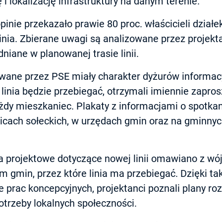
i lokalizację infrastruktury na danym terenie.
inie przekazało prawie 80 proc. właścicieli działek
inia. Zbierane uwagi są analizowane przez projektan
niane w planowanej trasie linii.
wane przez PSE miały charakter dyżurów informacy
 linia będzie przebiegać, otrzymali imiennie zapros
żdy mieszkaniec. Plakaty z informacjami o spotkan
icach sołeckich, w urzędach gmin oraz na gminnyc
a projektowe dotyczące nowej linii omawiano z wój
 gmin, przez które linia ma przebiegać. Dzięki ta
 prac koncepcyjnych, projektanci poznali plany ro
otrzeby lokalnych społeczności.