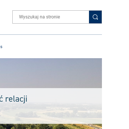
Wpisz wyszukiwaną frazę
as
 relacji