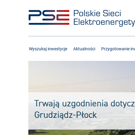
Przejdź
Przejdź
do
do
menu
treści
Wyszukaj inwestycje
Aktualności
Przygotowanie inw
Trwają uzgodnienia dotycz
Grudziądz-Płock