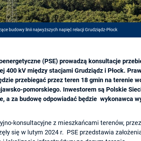
ące budowy linii najwyższych napięć relacji Grudziądz-Płock
roenergetyczne (PSE) prowadzą konsultacje przebie
ej 400 kV między stacjami Grudziądz i Płock. Praw
będzie przebiegać przez teren 18 gmin na terenie 
jawsko-pomorskiego. Inwestorem są Polskie Siec
ne, a za budowę odpowiadać będzie wykonawca w
yjno-konsultacyjne z mieszkańcami terenów, przez
częły się w lutym 2024 r. PSE przedstawia założeni