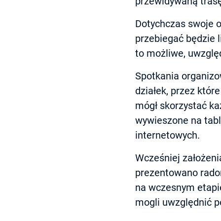
przewidywaną trasę 
Dotychczas swoje op
przebiegać będzie l
to możliwe, uwzględ
Spotkania organizo
działek, przez które
mógł skorzystać ka
wywieszone na tabl
internetowych.
Wcześniej założeni
prezentowano radom
na wczesnym etapie
mogli uwzględnić p