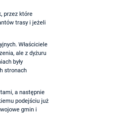
, przez które
tów trasy i jeżeli
jnych. Właściciele
zenia, ale z dyżuru
iach były
h stronach
tami, a następnie
kiemu podejściu już
zwojowe gmin i