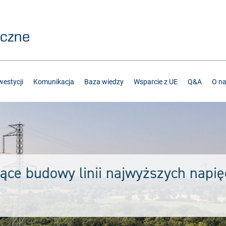
estycji
Komunikacja
Baza wiedzy
Wsparcie z UE
Q&A
O n
ące budowy linii najwyższych napięć