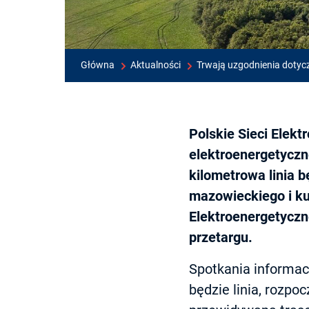
Główna
Aktualności
Trwają uzgodnienia dotycz
Polskie Sieci Elekt
elektroenergetyczn
kilometrowa linia 
mazowieckiego i ku
Elektroenergetycz
przetargu.
Spotkania informac
będzie linia, rozpo