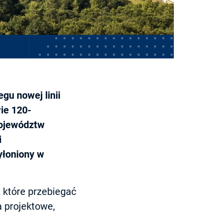
gu nowej linii
ie 120-
województw
i
yłoniony w
 które przebiegać
a projektowe,