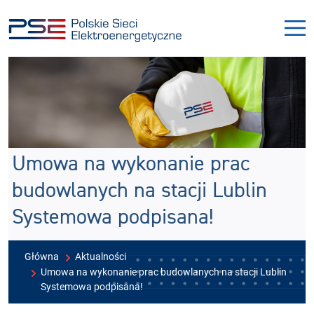
Przejdź
Przejdź
do
do
menu
treści
Umowa na wykonanie prac
budowlanych na stacji Lublin
Systemowa podpisana!
Główna
Aktualności
Umowa na wykonanie prac budowlanych na stacji Lublin
Systemowa podpisana!