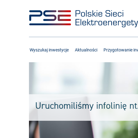
Przejdź
Przejdź
do
do
menu
treści
Wyszukaj inwestycje
Aktualności
Przygotowanie inw
Uruchomiliśmy infolinię n