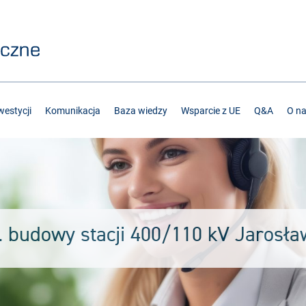
estycji
Komunikacja
Baza wiedzy
Wsparcie z UE
Q&A
O n
t. budowy stacji 400/110 kV Jarosła