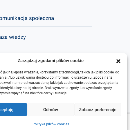
omunikacja społeczna
aza wiedzy
&A
Zarządzaj zgodami plików cookie
 jak najlepsze wrażenia, korzystamy z technologii, takich jak pliki cookie, do
 nas
nia i/lub uzyskiwania dostępu do informacji o urządzeniu. Zgoda na te
 pozwoli nam przetwarzać dane, takie jak zachowanie podczas przeglądania
 identyfikatory na tej stronie. Brak wyrażenia zgody lub wycofanie zgody
ystnie wpłynąć na niektóre cechy i funkcje.
ceptuję
Odmów
Zobacz preferencje
Polityka plików cookies