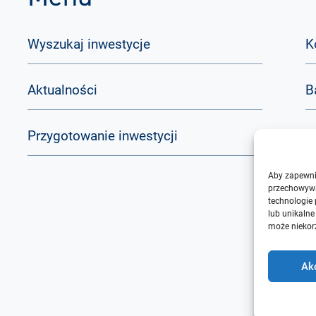
Wyszukaj inwestycje
K
Aktualności
B
Przygotowanie inwestycji
Q
Aby zapewnić
O
przechowywa
technologie
lub unikalne
może niekorz
Ak