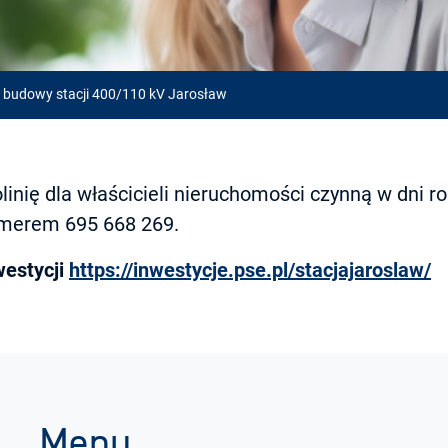
t. budowy stacji 400/110 kV Jarosław
linię dla właścicieli nieruchomości czynną w dni 
umerem 695 668 269.
westycji
https://inwestycje.pse.pl/stacjajaroslaw/
Menu