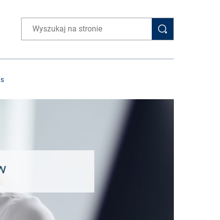
Wpisz wyszukiwaną frazę
as
w