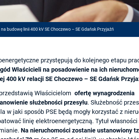
i na budowę linii 400 kV SE Choczewo – SE Gdańsk Przyjaźń
troenergetyczne przystępują do kolejnego etapu pr
gód Właścicieli na posadowienie na ich nieruchomo
ej 400 kV relacji SE Choczewo – SE Gdańsk Przyj
przedstawią Właścicielom
ofertę wynagrodzenia
tanowienie służebności przesyłu
. Służebność przes
śla w jaki sposób PSE będą mogły korzystać z nier
atować linię elektroenergetyczną. Tytuł własności
zmianie.
Na nieruchomości zostanie ustanowiony tz