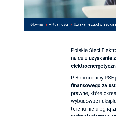
Główna
Aktualności
Uzyskanie zgód właściciel
Polskie Sieci Elek
na celu
uzyskanie z
elektroenergetyczn
Pełnomocnicy PSE 
finansowego
za us
prawne, które okre
wybudować i eksplo
terenu nie ulegną 