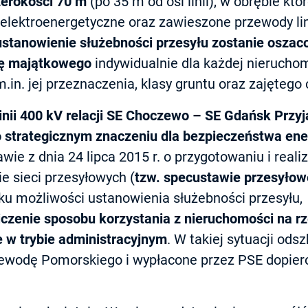
zerokości 70 m
(po 35 m od osi linii), w obrębie kt
elektroenergetyczne oraz zawieszone przewody lin
stanowienie służebności przesyłu zostanie osza
ę majątkowego
indywidualnie dla każdej nierucho
in. jej przeznaczenia, klasy gruntu oraz zajętego 
inii 400 kV relacji SE Choczewo – SE Gdańsk Przyj
 strategicznym znaczeniu dla bezpieczeństwa ene
wie z dnia 24 lipca 2015 r. o przygotowaniu i reali
ie sieci przesyłowych (
tzw. specustawie przesyłow
ku możliwości ustanowienia służebności przesyłu,
iczenie sposobu korzystania z nieruchomości na 
 w trybie administracyjnym
. W takiej sytuacji od
ewodę Pomorskiego i wypłacone przez PSE dopier