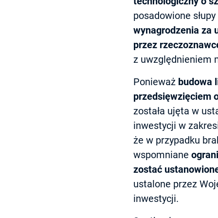
technologiczny o s
posadowione słupy 
wynagrodzenia za u
przez rzeczoznawc
z uwzględnieniem m.
Ponieważ
budowa l
przedsięwzięciem o
została ujęta w usta
inwestycji w zakres
że w przypadku bra
wspomniane
ogran
zostać ustanowione
ustalone przez Woj
inwestycji.