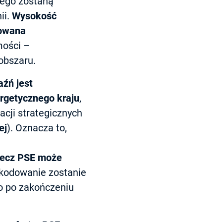
órego zostaną
ii.
Wysokość
cowana
mości –
obszaru.
aźń jest
rgetycznego kraju
,
zacji strategicznych
ej
). Oznacza to,
rzecz PSE może
szkodowanie zostanie
o po zakończeniu