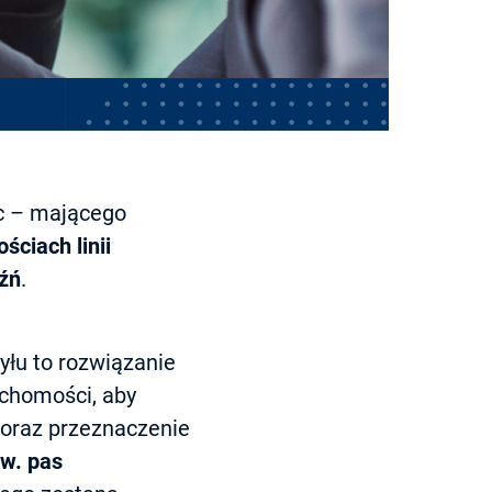
ac – mającego
ściach linii
aźń
.
yłu to rozwiązanie
uchomości, aby
 oraz przeznaczenie
w. pas