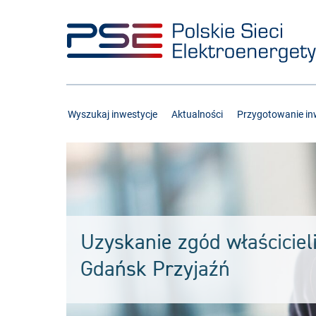
Przejdź
Przejdź
do
do
menu
treści
Wyszukaj inwestycje
Aktualności
Przygotowanie inw
Uzyskanie zgód właściciel
Gdańsk Przyjaźń