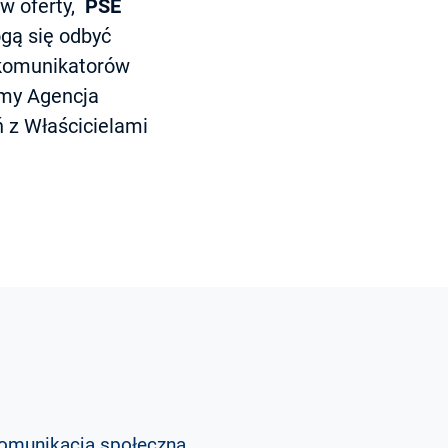
ów oferty,
PSE
ogą się odbyć
 komunikatorów
rmy Agencja
ń z Właścicielami
omunikacja społeczna