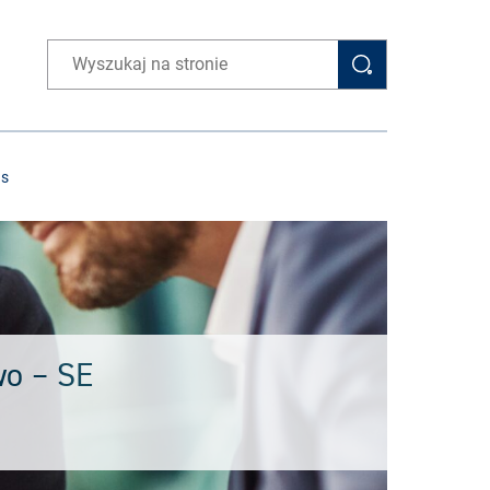
Wpisz wyszukiwaną frazę
as
wo – SE