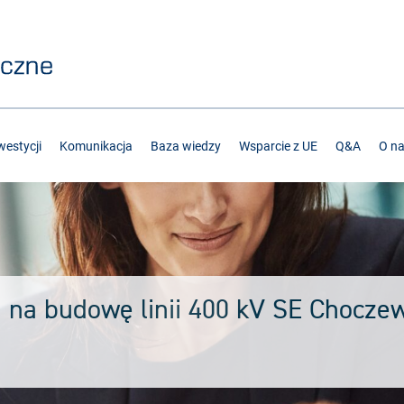
estycji
Komunikacja
Baza wiedzy
Wsparcie z UE
Q&A
O n
i na budowę linii 400 kV SE Chocze