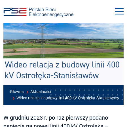
Przejdź
Przejdź
do
do
menu
treści
Wideo relacja z budowy linii 400
kV Ostrołęka-Stanisławów
Główna
Aktualności
Wideo relacja z budowy linii 400 kV Ostrołęka-Stanisławów
W grudniu 2023 r. po raz pierwszy podano
napięcie na nowej linii 400 kV Ostrołęka –