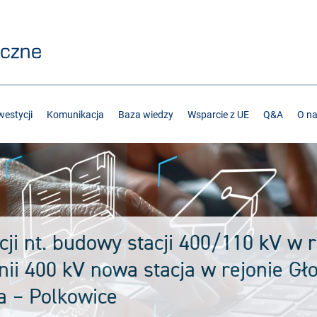
estycji
Komunikacja
Baza wiedzy
Wsparcie z UE
Q&A
O n
ji nt. budowy stacji 400/110 kV w r
ii 400 kV nowa stacja w rejonie Gł
na – Polkowice