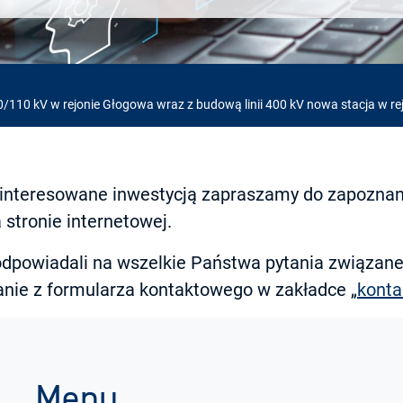
00/110 kV w rejonie Głogowa wraz z budową linii 400 kV nowa stacja w re
interesowane inwestycją zapraszamy do zapoznan
stronie internetowej.
dpowiadali na wszelkie Państwa pytania związane 
anie z formularza kontaktowego w zakładce „
konta
Menu