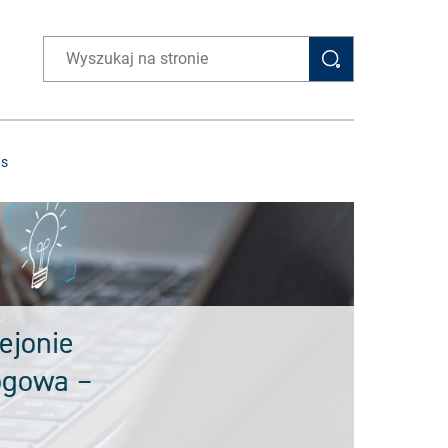
Wpisz wyszukiwaną frazę
as
ejonie
ogowa –