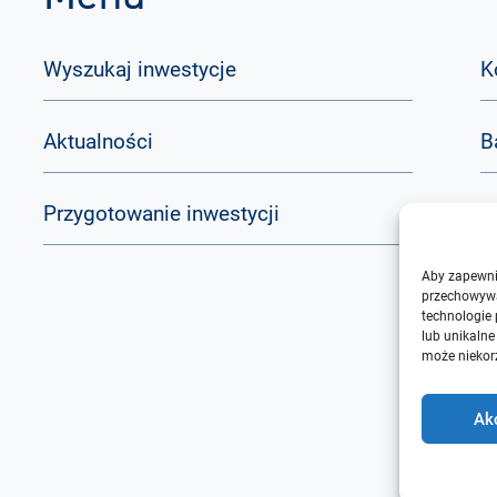
Wyszukaj inwestycje
K
Aktualności
B
Przygotowanie inwestycji
Q
Aby zapewnić
O
przechowywa
technologie
lub unikalne
może niekorz
Ak