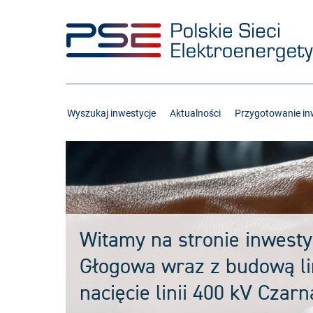
Przejdź
Przejdź
do
do
menu
treści
Wyszukaj inwestycje
Aktualności
Przygotowanie inw
Witamy na stronie inwestyc
Głogowa wraz z budową lin
nacięcie linii 400 kV Czar