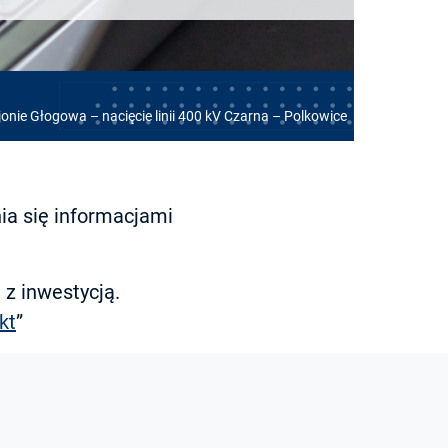
jonie Głogowa – nacięcie linii 400 kV Czarna – Polkowice
ia się informacjami
z inwestycją.
kt
”