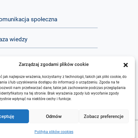
omunikacja społeczna
aza wiedzy
&A
Zarządzaj zgodami plików cookie
 jak najlepsze wrażenia, korzystamy z technologii, takich jak pliki cookie, do
 nas
nia i/lub uzyskiwania dostępu do informacji o urządzeniu. Zgoda na te
 pozwoli nam przetwarzać dane, takie jak zachowanie podczas przeglądania
 identyfikatory na tej stronie. Brak wyrażenia zgody lub wycofanie zgody
ystnie wpłynąć na niektóre cechy i funkcje.
ceptuję
Odmów
Zobacz preferencje
Polityka plików cookies