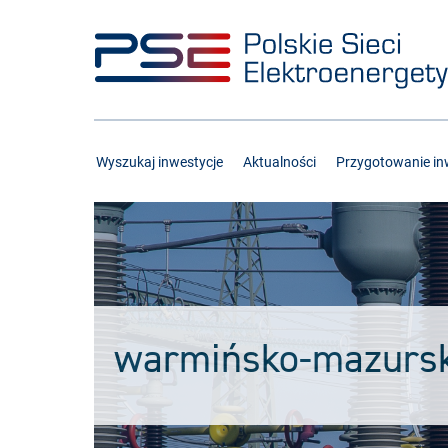
Przejdź
Przejdź
do
do
menu
treści
Wyszukaj inwestycje
Aktualności
Przygotowanie inw
warmińsko-mazursk