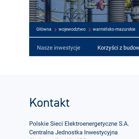
Główna
wojewodztwo
warmińsko-mazurskie
Nasze inwestycje
Korzyści z budow
Kontakt
Polskie Sieci Elektroenergetyczne S.A.
Centralna Jednostka Inwestycyjna