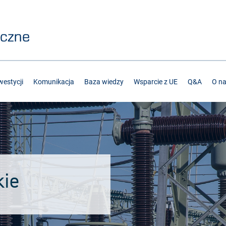
estycji
Komunikacja
Baza wiedzy
Wsparcie z UE
Q&A
O n
ie