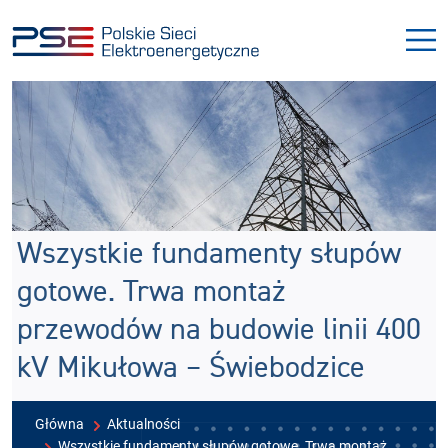
Przejdź
Przejdź
do
do
menu
treści
Wszystkie fundamenty słupów
gotowe. Trwa montaż
przewodów na budowie linii 400
kV Mikułowa – Świebodzice
Główna
Aktualności
Wszystkie fundamenty słupów gotowe. Trwa montaż