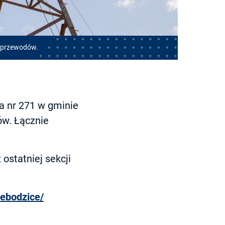
e przewodów.
a nr 271 w gminie
ów. Łącznie
statniej sekcji
iebodzice/