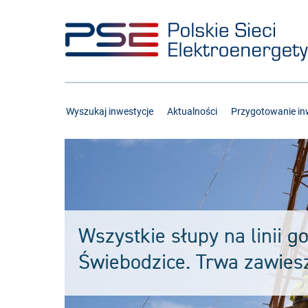
Przejdź
Przejdź
do
do
menu
treści
Wyszukaj inwestycje
Aktualności
Przygotowanie inw
Wszystkie słupy na linii g
Świebodzice. Trwa zawies