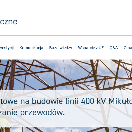
estycji
Komunikacja
Baza wiedzy
Wsparcie z UE
Q&A
O n
otowe na budowie linii 400 kV Mikuł
zanie przewodów.