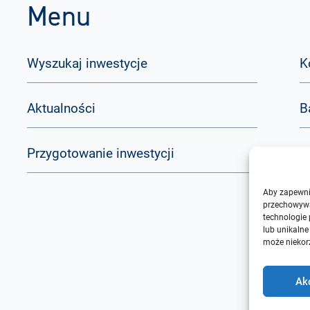
Menu
Wyszukaj inwestycje
K
Aktualności
B
Przygotowanie inwestycji
Q
Aby zapewnić
O
przechowywa
technologie
lub unikalne
może niekorz
Ak