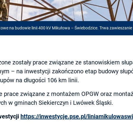
gotowe na budowie linii 400 kV Mikułowa – Świebodzice. Trwa zawieszani
zone zostały prace związane ze stanowiskiem słup
ym – na inwestycji zakończono etap budowy słup
pów na długości 106 km linii.
ze prace związane z montażem OPGW oraz montaż o
h w gminach Siekierczyn i Lwówek Śląski.
westycji
https://inwestycje.pse.pl/liniamikulowasw