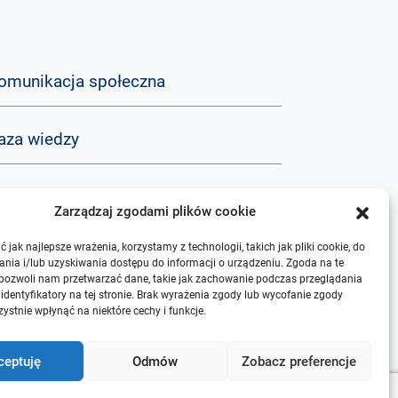
omunikacja społeczna
aza wiedzy
&A
Zarządzaj zgodami plików cookie
 jak najlepsze wrażenia, korzystamy z technologii, takich jak pliki cookie, do
 nas
nia i/lub uzyskiwania dostępu do informacji o urządzeniu. Zgoda na te
 pozwoli nam przetwarzać dane, takie jak zachowanie podczas przeglądania
 identyfikatory na tej stronie. Brak wyrażenia zgody lub wycofanie zgody
ystnie wpłynąć na niektóre cechy i funkcje.
ceptuję
Odmów
Zobacz preferencje