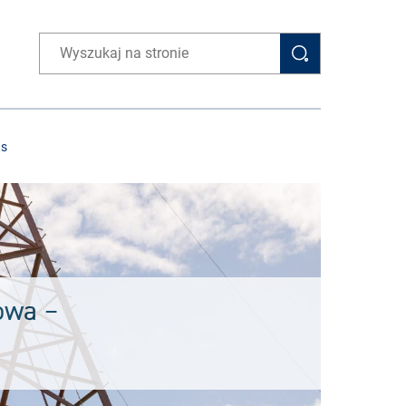
Wpisz wyszukiwaną frazę
as
owa –