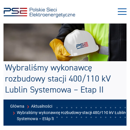
Przejdź
Przejdź
do
do
menu
treści
Wybraliśmy wykonawcę
rozbudowy stacji 400/110 kV
Lublin Systemowa – Etap II
Główna
Aktualności
Wybraliśmy wykonawcę rozbudowy stacji 400/110 kV Lublin
Systemowa – Etap II