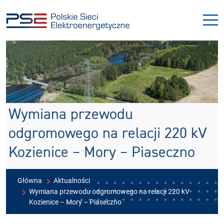
Przejdź
Przejdź
do
do
menu
treści
Wymiana przewodu
odgromowego na relacji 220 kV
Kozienice – Mory – Piaseczno
Główna
Aktualności
Wymiana przewodu odgromowego na relacji 220 kV
Kozienice – Mory – Piaseczno