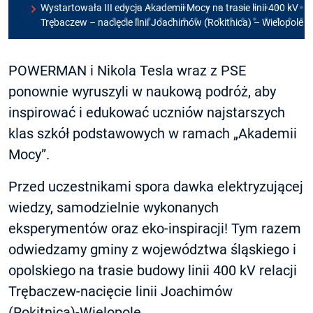
Wystartowała III edycja Akademii Mocy na trasie linii 400 kV
Trębaczew – nacięcie linii Joachimów (Rokitnica) – Wielopole
POWERMAN i Nikola Tesla wraz z PSE
ponownie wyruszyli w naukową podróż, aby
inspirować i edukować uczniów najstarszych
klas szkół podstawowych w ramach „Akademii
Mocy”.
Przed uczestnikami spora dawka elektryzującej
wiedzy, samodzielnie wykonanych
eksperymentów oraz eko-inspiracji! Tym razem
odwiedzamy gminy z województwa śląskiego i
opolskiego na trasie budowy linii 400 kV relacji
Trębaczew-nacięcie linii Joachimów
(Rokitnica)-Wielopole.