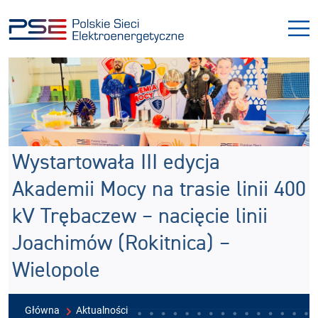
Przejdź
Przejdź
do
do
menu
treści
Wystartowała III edycja
Akademii Mocy na trasie linii 400
kV Trębaczew – nacięcie linii
Joachimów (Rokitnica) –
Wielopole
Główna
Aktualności