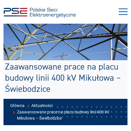
Przejdź
Przejdź
do
do
menu
treści
Zaawansowane prace na placu
budowy linii 400 kV Mikułowa –
Świebodzice
Główna
Aktualności
Zaawansowane prace na placu budowy linii 400 kV
Mikułowa – Świebodzice