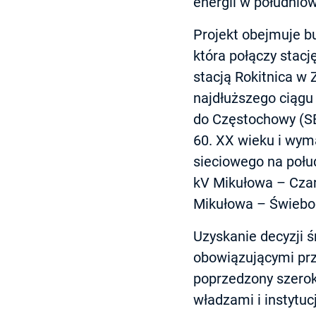
energii w południow
Projekt obejmuje b
która połączy stacj
stacją Rokitnica w 
najdłuższego ciągu
do Częstochowy (SE
60. XX wieku i wyma
sieciowego na połud
kV Mikułowa – Czar
Mikułowa – Świebo
Uzyskanie decyzji 
obowiązującymi prz
poprzedzony szerok
władzami i instytuc