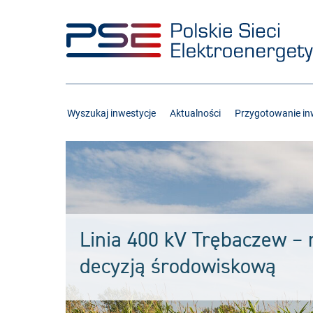
Przejdź
Przejdź
do
do
menu
treści
Wyszukaj inwestycje
Aktualności
Przygotowanie inw
Linia 400 kV Trębaczew – n
decyzją środowiskową