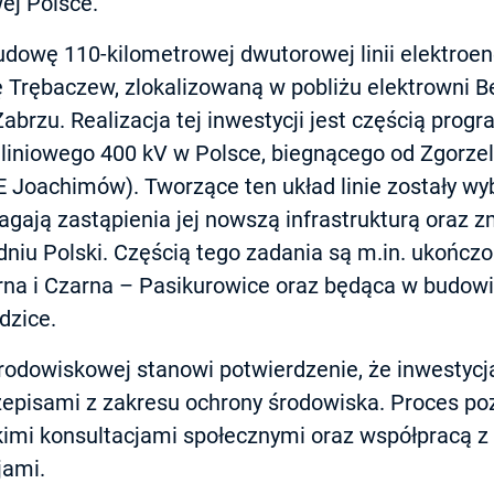
ej Polsce.
udowę 110-kilometrowej dwutorowej linii elektroen
ę Trębaczew, zlokalizowaną w pobliżu elektrowni 
Zabrzu. Realizacja tej inwestycji jest częścią pro
 liniowego 400 kV w Polsce, biegnącego od Zgorze
 Joachimów). Tworzące ten układ linie zostały w
gają zastąpienia jej nowszą infrastrukturą oraz 
niu Polski. Częścią tego zadania są m.in. ukończo
na i Czarna – Pasikurowice oraz będąca w budowie
dzice.
środowiskowej stanowi potwierdzenie, że inwestycj
episami z zakresu ochrony środowiska. Proces poz
imi konsultacjami społecznymi oraz współpracą z
jami.