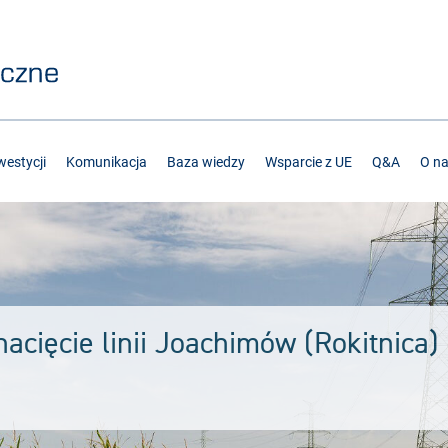
estycji
Komunikacja
Baza wiedzy
Wsparcie z UE
Q&A
O n
acięcie linii Joachimów (Rokitnica)