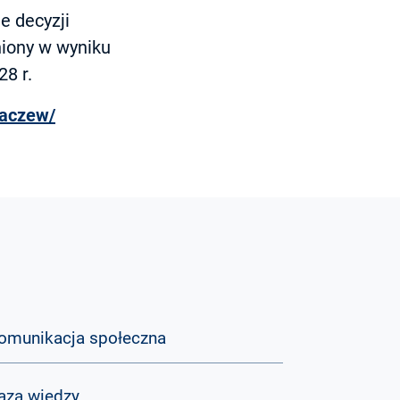
e decyzji
niony w wyniku
8 r.
ebaczew/
omunikacja społeczna
aza wiedzy