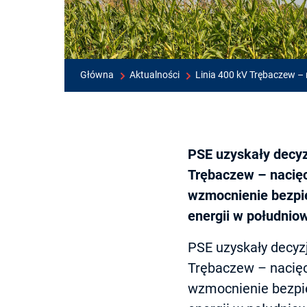
Główna
Aktualności
Linia 400 kV Trębaczew – 
PSE uzyskały decyz
Trębaczew – nacięci
wzmocnienie bezpi
energii w południow
PSE uzyskały decyz
Trębaczew – nacięci
wzmocnienie bezpi