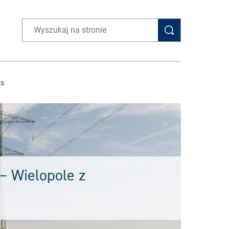
Wpisz wyszukiwaną frazę
as
 – Wielopole z