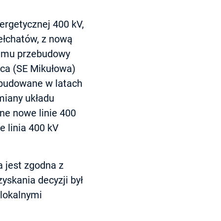
ergetycznej 400 kV,
Bełchatów, z nową
gramu przebudowy
lca (SE Mikułowa)
ybudowane w latach
zmiany układu
ne nowe linie 400
 linia 400 kV
a jest zgodna z
yskania decyzji był
 lokalnymi