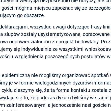
tórych inwestycja bezpośrednio nie dotyczy, ale chc
z gości mógł na miejscu zapoznać się ze szczegó
esującym go obszarze.
eklaracjami, wszystkie uwagi dotyczące trasy lini
ia słupów zostały usystematyzowane, opracowane 
łowi odpowiedzialnemu za projekt budowlany. Po z
ujemy się indywidualnie ze wszystkimi wnioskoda
wości uwzględnienia poszczególnych postulatów w 
ę epidemiczną nie mogliśmy organizować spotkań 
iśmy je w formie wielogodzinnych dyżurów informa
 cyklu cieszymy się, że ta forma kontaktu została
ydaje się to, że podczas dyżuru byliśmy w stanie 
m zainteresowanym, a jednocześnie nasi goście ni