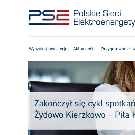
Przejdź
Przejdź
do
do
menu
treści
Wyszukaj inwestycje
Aktualności
Przygotowanie inw
Zakończył się cykl spotkań
Żydowo Kierzkowo – Piła 