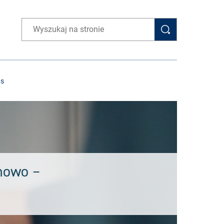
Wpisz wyszukiwaną frazę
as
unowo –