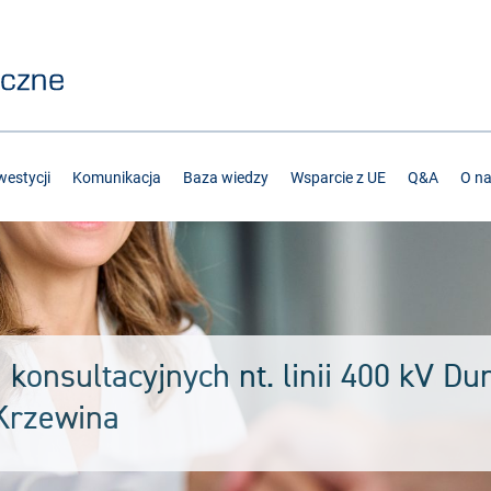
estycji
Komunikacja
Baza wiedzy
Wsparcie z UE
Q&A
O n
 konsultacyjnych nt. linii 400 kV D
Krzewina