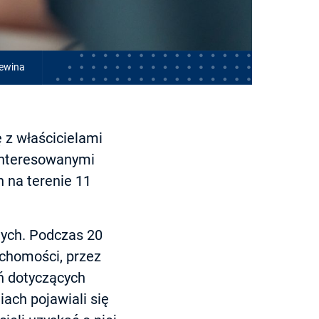
zewina
 z właścicielami
ainteresowanymi
 na terenie 11
nych. Podczas 20
uchomości, przez
ań dotyczących
ach pojawiali się