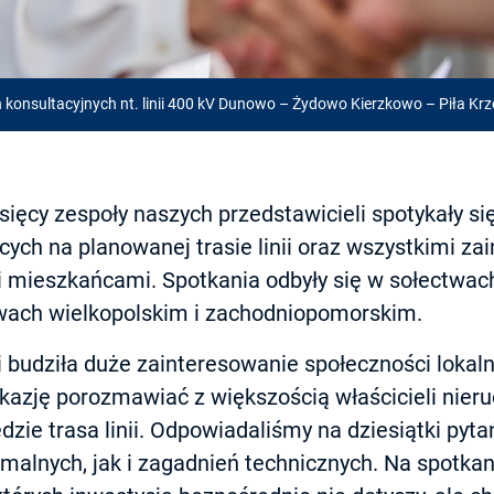
ń konsultacyjnych nt. linii 400 kV Dunowo – Żydowo Kierzkowo – Piła Kr
ęcy zespoły naszych przedstawicieli spotykały się
cych na planowanej trasie linii oraz wszystkimi z
 mieszkańcami. Spotkania odbyły się w sołectwach
ach wielkopolskim i zachodniopomorskim.
i budziła duże zainteresowanie społeczności lokal
kazję porozmawiać z większością właścicieli nier
dzie trasa linii. Odpowiadaliśmy na dziesiątki pyt
malnych, jak i zagadnień technicznych. Na spotkani