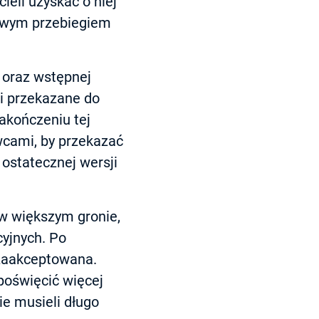
ieli uzyskać o niej
łowym przebiegiem
i oraz wstępnej
i przekazane do
akończeniu tej
wcami, by przekazać
ostatecznej wersji
w większym gronie,
cyjnych. Po
 zaakceptowana.
poświęcić więcej
e musieli długo