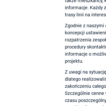
także mieszkańcy, k
informacje. Każdy 
trasy linii na inter
Zgodnie z naszymi d
koncepcji ustawien
rozpatrzenia zespo
procedury skontakt
informacje o możli
projektu.
Z uwagi na sytuacj
dlatego realizowal
zakończeniu całego
Szczególnie cenne w
czasu poszczególny