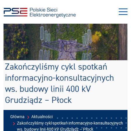
Przejdź
Przejdź
do
do
menu
treści
Zakończyliśmy cykl spotkań
informacyjno-konsultacyjnych
ws. budowy linii 400 kV
Grudziądz – Płock
Główna
Aktualności
Zakończyliśmy cykl spotkań informacyjno-konsultacyjnych
ws. budowy linii 400 kV Grudziądz – Płock