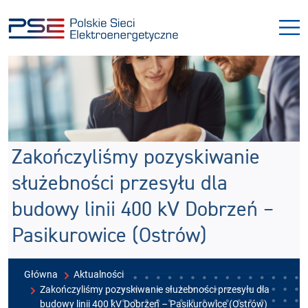
Przejdź
Przejdź
do
do
menu
treści
Zakończyliśmy pozyskiwanie
służebności przesyłu dla
budowy linii 400 kV Dobrzeń –
Pasikurowice (Ostrów)
Główna
Aktualności
Zakończyliśmy pozyskiwanie służebności przesyłu dla
budowy linii 400 kV Dobrzeń – Pasikurowice (Ostrów)