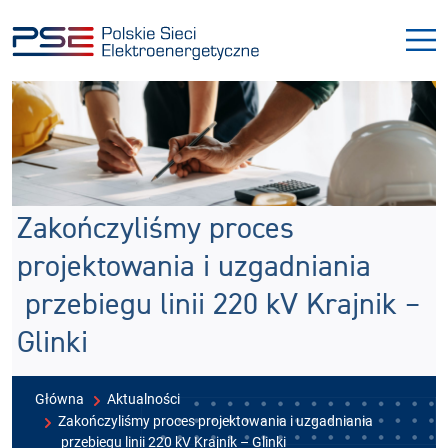
Przejdź
Przejdź
do
do
menu
treści
Zakończyliśmy proces
projektowania i uzgadniania
przebiegu linii 220 kV Krajnik –
Glinki
Główna
Aktualności
Zakończyliśmy proces projektowania i uzgadniania
przebiegu linii 220 kV Krajnik – Glinki