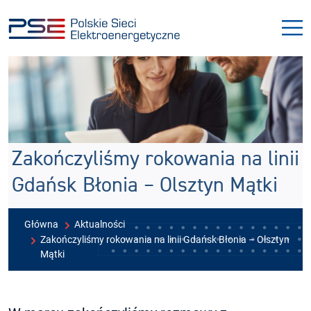
Przejdź
Przejdź
do
do
menu
treści
Zakończyliśmy rokowania na linii
Gdańsk Błonia – Olsztyn Mątki
Główna
Aktualności
Zakończyliśmy rokowania na linii Gdańsk Błonia – Olsztyn
Mątki