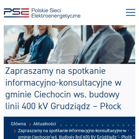
Przejdź
Przejdź
do
do
menu
treści
Zapraszamy na spotkanie
informacyjno-konsultacyjne w
gminie Ciechocin ws. budowy
linii 400 kV Grudziądz – Płock
Główna
Aktualności
Zapraszamy na spotkanie informacyjno-konsultacyjne w
gminie Ciechocin ws. budowy linii 400 kV Grudziądz – Płock