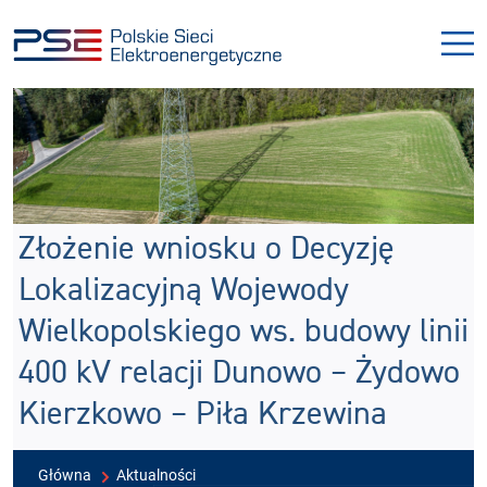
Przejdź
Przejdź
do
do
menu
treści
Złożenie wniosku o Decyzję
Lokalizacyjną Wojewody
Wielkopolskiego ws. budowy linii
400 kV relacji Dunowo – Żydowo
Kierzkowo – Piła Krzewina
Główna
Aktualności