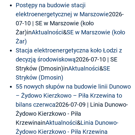
Postępy na budowie stacji
elektroenergetycznej w Marszowie
2026-
07-10
| SE w Marszowie (koło
Żar)in
Aktualności
&
SE w Marszowie (koło
Żar)
Stacja elektroenergetyczna koło Łodzi z
decyzją środowiskową
2026-07-10
| SE
Stryków (Dmosin)in
Aktualności
&
SE
Stryków (Dmosin)
55 nowych słupów na budowie linii Dunowo
– Żydowo Kierzkowo – Piła Krzewina to
bilans czerwca
2026-07-09
| Linia Dunowo-
Żydowo Kierzkowo - Piła
Krzewinain
Aktualności
&
Linia Dunowo-
Żydowo Kierzkowo - Piła Krzewina