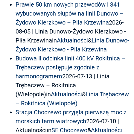
Prawie 50 km nowych przewodów i 341
wybudowanych słupów na linii Dunowo –
Żydowo Kierzkowo – Piła Krzewina
2026-
08-05
| Linia Dunowo-Żydowo Kierzkowo -
Piła Krzewinain
Aktualności
&
Linia Dunowo-
Żydowo Kierzkowo - Piła Krzewina
Budowa II odcinka linii 400 kV Rokitnica –
Trębaczew postępuje zgodnie z
harmonogramem
2026-07-13
| Linia
Trębaczew – Rokitnica
(Wielopole)in
Aktualności
&
Linia Trębaczew
– Rokitnica (Wielopole)
Stacja Choczewo przyjęła pierwszą moc z
morskich farm wiatrowych
2026-07-10
|
Aktualnościin
SE Choczewo
&
Aktualności