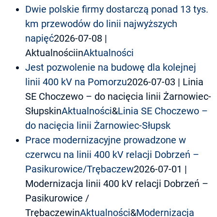
Dwie polskie firmy dostarczą ponad 13 tys.
km przewodów do linii najwyższych
napięć
2026-07-08
|
Aktualnościin
Aktualności
Jest pozwolenie na budowę dla kolejnej
linii 400 kV na Pomorzu
2026-07-03
| Linia
SE Choczewo – do nacięcia linii Żarnowiec-
Słupskin
Aktualności
&
Linia SE Choczewo –
do nacięcia linii Żarnowiec-Słupsk
Prace modernizacyjne prowadzone w
czerwcu na linii 400 kV relacji Dobrzeń –
Pasikurowice/Trębaczew
2026-07-01
|
Modernizacja linii 400 kV relacji Dobrzeń –
Pasikurowice /
Trębaczewin
Aktualności
&
Modernizacja