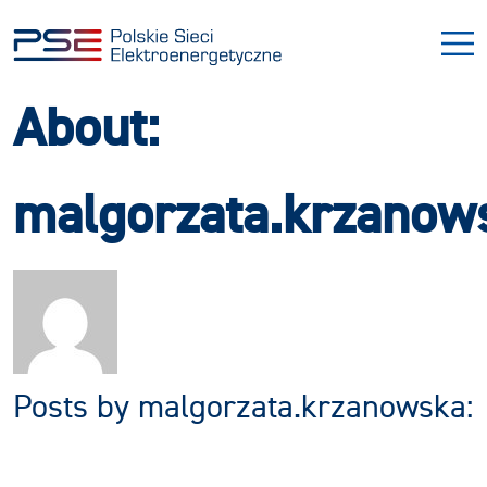
Przejdź
Przejdź
do
do
menu
treści
About:
malgorzata.krzanow
Posts by malgorzata.krzanowska: