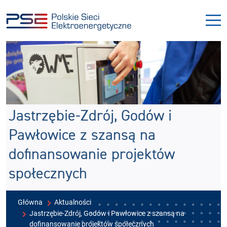
Przejdź
Przejdź
do
do
menu
treści
Jastrzębie-Zdrój, Godów i
Pawłowice z szansą na
dofinansowanie projektów
społecznych
Główna
Aktualności
Jastrzębie-Zdrój, Godów i Pawłowice z szansą na
dofinansowanie projektów społecznych