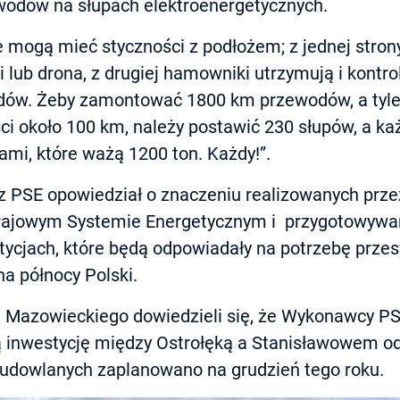
wodów na słupach elektroenergetycznych.
 mogą mieć styczności z podłożem; z jednej strony
 lub drona, z drugiej hamowniki utrzymują i kontro
dów. Żeby zamontować 1800 km przewodów, a tyle 
ści około 100 km, należy postawić 230 słupów, a ka
mi, które ważą 1200 ton. Każdy!”.
z PSE opowiedział o znaczeniu realizowanych przez
Krajowym Systemie Energetycznym i przygotowywa
ycjach, które będą odpowiadały na potrzebę przesy
a północy Polski.
Mazowieckiego dowiedzieli się, że Wykonawcy PSE, 
ują inwestycję między Ostrołęką a Stanisławowem o
udowlanych zaplanowano na grudzień tego roku.