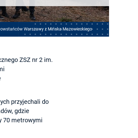
 im. Powstańców Warszawy z Mińska Mazowieckiego
cznego ZSZ nr 2 im.
mi
e
ch przyjechali do
adów, gdzie
zy 70 metrowymi