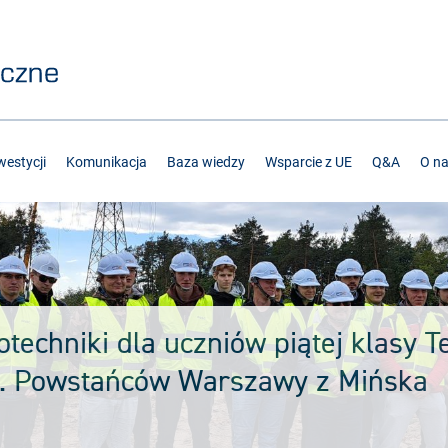
estycji
Komunikacja
Baza wiedzy
Wsparcie z UE
Q&A
O n
otechniki dla uczniów piątej klasy 
m. Powstańców Warszawy z Mińska