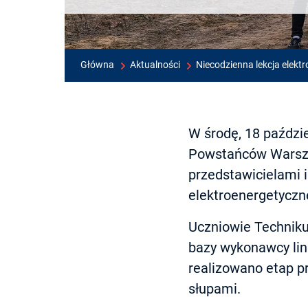
Główna
Aktualności
Niecodzienna lekcja elekt
W środę, 18 paździe
Powstańców Warsza
przedstawicielami i
elektroenergetyczn
Uczniowie Techniku
bazy wykonawcy lin
realizowano etap 
słupami.