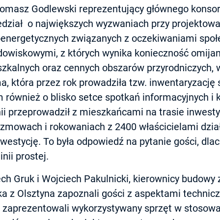
 Tomasz Godlewski reprezentujący głównego konsor
iedział o największych wyzwaniach przy projektow
roenergetycznych związanych z oczekiwaniami spo
owiskowymi, z których wynika konieczność omijani
zkalnych oraz cennych obszarów przyrodniczych,
ma, która przez rok prowadziła tzw. inwentaryzacj
również o blisko setce spotkań informacyjnych i k
ii przeprowadził z mieszkańcami na trasie inwestyc
ozmowach i rokowaniach z 2400 właścicielami dział
stycję. To była odpowiedź na pytanie gości, dlacze
nii prostej.
ch Gruk i Wojciech Pakulnicki, kierownicy budowy z
a z Olsztyna zapoznali gości z aspektami technicz
 zaprezentowali wykorzystywany sprzęt w stosowa