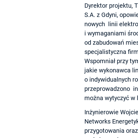
Dyrektor projektu,
S.A. z Gdyni, opow
nowych linii elekt
i wymaganiami środ
od zabudowań mies
specjalistyczna fir
Wspomniał przy tym 
jakie wykonawca lin
o indywidualnych r
przeprowadzono inwe
można wytyczyć w li
Inżynierowie Wojcie
Networks Energetyk
przygotowania oraz