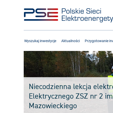
Przejdź
Przejdź
do
do
menu
treści
Wyszukaj inwestycje
Aktualności
Przygotowanie inw
Niecodzienna lekcja elektr
Elektrycznego ZSZ nr 2 i
Mazowieckiego