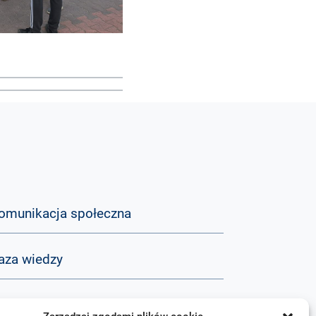
omunikacja społeczna
aza wiedzy
&A