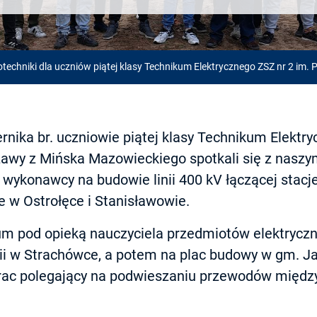
rotechniki dla uczniów piątej klasy Technikum Elektrycznego ZSZ nr 2
rnika br. uczniowie piątej klasy Technikum Elektry
wy z Mińska Mazowieckiego spotkali się z naszy
 wykonawcy na budowie linii 400 kV łączącej stacj
e w Ostrołęce i Stanisławowie.
m pod opieką nauczyciela przedmiotów elektryczny
ii w Strachówce, a potem na plac budowy w gm. J
prac polegający na podwieszaniu przewodów międ