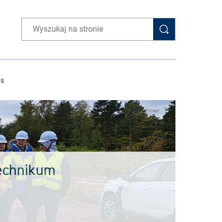
Wpisz wyszukiwaną frazę
as
Technikum