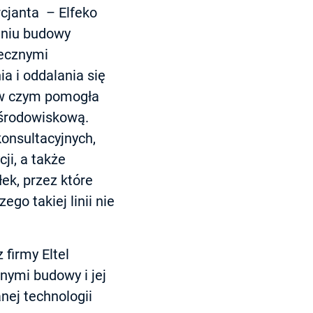
cjanta – Elfeko
aniu budowy
łecznymi
a i oddalania się
 w czym pomogła
ę środowiskową.
onsultacyjnych,
ji, a także
ek, przez które
go takiej linii nie
 firmy Eltel
nymi budowy i jej
nej technologii