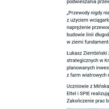
podwieszania prze
„Przewody nigdy nie
z użyciem wciągarki
naprężenie przewo
budowie linii długo
w ziemi fundamenta
Łukasz Ziembiński 
strategicznych w 
planowanych inwest
z farm wiatrowych n
Uczniowie z Mińska 
Eltel i SPIE realiz
Zakończenie prac b