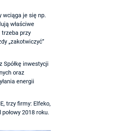
 wciąga je się np.
lują właściwe
trzeba przy
żdy „zakotwiczyć”
 Spółkę inwestycji
nych oraz
łania energii
trzy firmy: Elfeko,
d połowy 2018 roku.