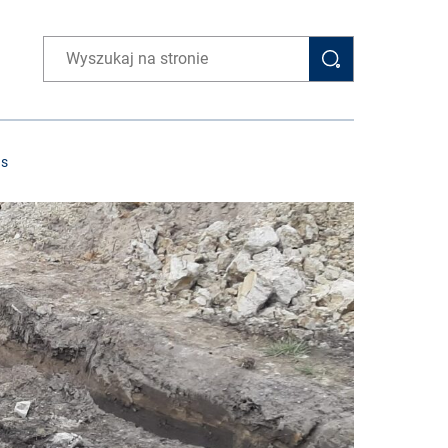
Wpisz wyszukiwaną frazę
as