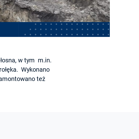
iłosna, w tym m.in.
strołęka. Wykonano
 zamontowano też