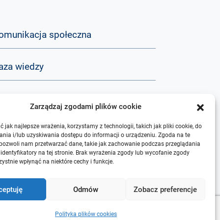
omunikacja społeczna
aza wiedzy
&A
Zarządzaj zgodami plików cookie
 jak najlepsze wrażenia, korzystamy z technologii, takich jak pliki cookie, do
 nas
nia i/lub uzyskiwania dostępu do informacji o urządzeniu. Zgoda na te
 pozwoli nam przetwarzać dane, takie jak zachowanie podczas przeglądania
 identyfikatory na tej stronie. Brak wyrażenia zgody lub wycofanie zgody
ystnie wpłynąć na niektóre cechy i funkcje.
ceptuję
Odmów
Zobacz preferencje
Polityka plików cookies