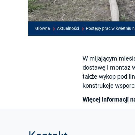
Główna
Aktualności
Postępy prac w kwietniu n
W mijającym miesią
dostawę i montaż w
także wykop pod li
konstrukcje wsporcz
Więcej informacji 