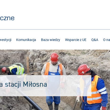
estycji
Komunikacja
Baza wiedzy
Wsparcie z UE
Q&A
O n
 stacji Miłosna