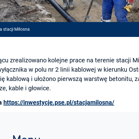
a stacji Miłosna
cu zrealizowano kolejne prace na terenie stacji M
yłącznika w polu nr 2 linii kablowej w kierunku O
nię kablową i ułożono pierwszą warstwę betonitu,
e, kable i głowice.
na
https://inwestycje.pse.pl/stacjamilosna/