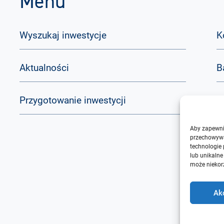
Menu
Wyszukaj inwestycje
K
Aktualności
B
Przygotowanie inwestycji
Q
Aby zapewnić
O
przechowywa
technologie
lub unikalne
może niekorz
Ak