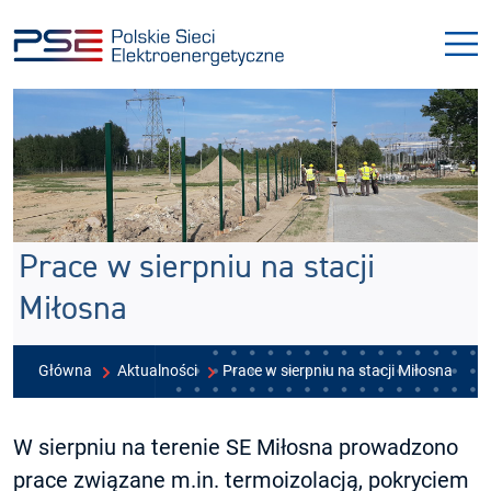
Przejdź
Przejdź
do
do
menu
treści
Prace w sierpniu na stacji
Miłosna
Główna
Aktualności
Prace w sierpniu na stacji Miłosna
W sierpniu na terenie SE Miłosna prowadzono
prace związane m.in. termoizolacją, pokryciem