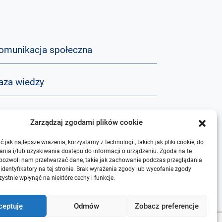
omunikacja społeczna
aza wiedzy
&A
Zarządzaj zgodami plików cookie
 jak najlepsze wrażenia, korzystamy z technologii, takich jak pliki cookie, do
 nas
nia i/lub uzyskiwania dostępu do informacji o urządzeniu. Zgoda na te
 pozwoli nam przetwarzać dane, takie jak zachowanie podczas przeglądania
 identyfikatory na tej stronie. Brak wyrażenia zgody lub wycofanie zgody
ystnie wpłynąć na niektóre cechy i funkcje.
ceptuję
Odmów
Zobacz preferencje