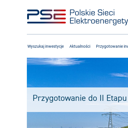
Przejdź
Przejdź
do
do
menu
treści
Wyszukaj inwestycje
Aktualności
Przygotowanie inw
Przygotowanie do II Etapu