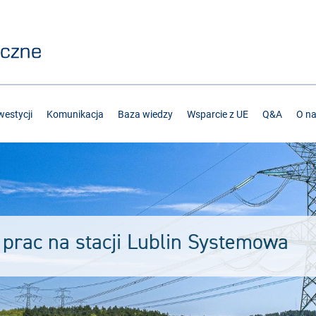
estycji
Komunikacja
Baza wiedzy
Wsparcie z UE
Q&A
O n
 prac na stacji Lublin Systemowa