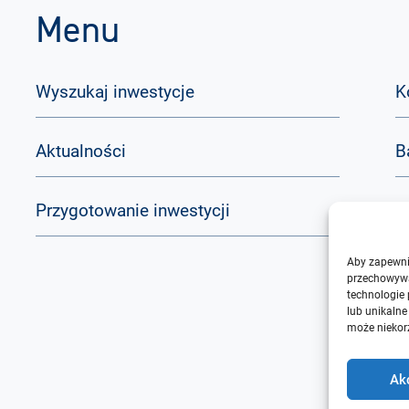
Menu
Wyszukaj inwestycje
K
Aktualności
B
Przygotowanie inwestycji
Q
Aby zapewnić
O
przechowywa
technologie
lub unikalne
może niekorz
Ak