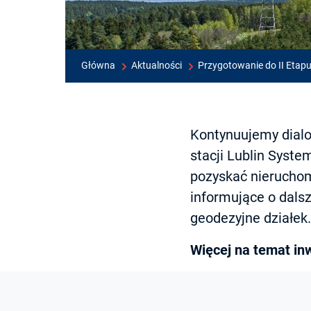
Główna
Aktualności
Przygotowanie do II Etapu
Kontynuujemy dialo
stacji Lublin Syst
pozyskać nieruchom
informujące o dals
geodezyjne działek.
Więcej na temat inw