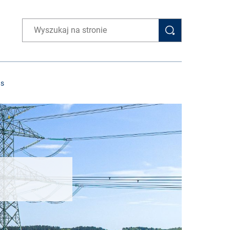
Wpisz wyszukiwaną frazę
as