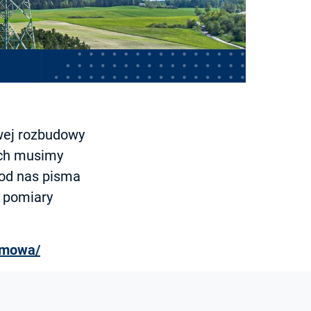
wej rozbudowy
ych musimy
 od nas pisma
e pomiary
temowa/