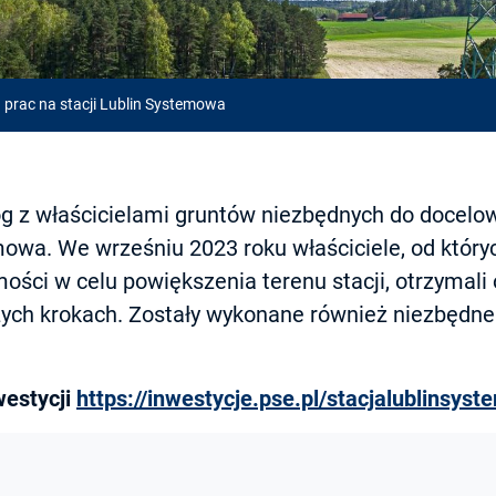
 prac na stacji Lublin Systemowa
g z właścicielami gruntów niezbędnych do docelo
emowa. We wrześniu 2023 roku właściciele, od któr
ości w celu powiększenia terenu stacji, otrzymali
zych krokach. Zostały wykonane również niezbędn
estycji
https://inwestycje.pse.pl/stacjalublinsys