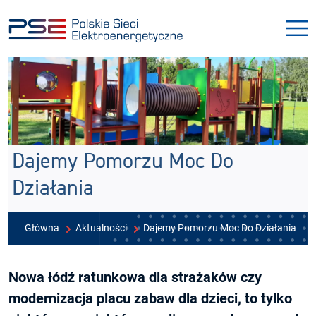
Przejdź
Przejdź
do
do
menu
treści
Dajemy Pomorzu Moc Do
Działania
Główna
Aktualności
Dajemy Pomorzu Moc Do Działania
Nowa łódź ratunkowa dla strażaków czy
modernizacja placu zabaw dla dzieci, to tylko