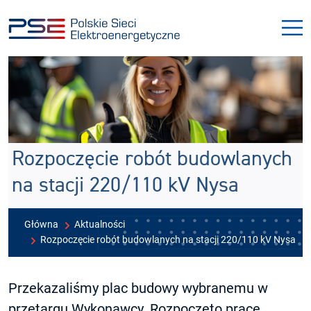
Przejdź
Przejdź
do
do
menu
treści
Rozpoczęcie robót budowlanych
na stacji 220/110 kV Nysa
Główna
Aktualności
Rozpoczęcie robót budowlanych na stacji 220/110 kV Nysa
Przekazaliśmy plac budowy wybranemu w
przetargu Wykonawcy. Rozpoczęto prace