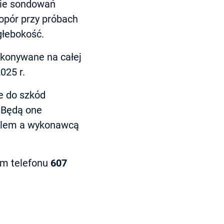
nie sondowań
opór przy próbach
głebokość.
ykonywane na całej
025 r.
e do szkód
 Będą one
ielem a wykonawcą
em telefonu
607