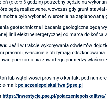
ień (około 6 godzin) potrzebny będzie na wykona
tóre będą realizowane, wówczas gdy grunt stawiał 
 nie można było wykonać wiercenia na zaplanowaną 
nia geotechniczne i badania geologiczne będą w
nej linii elektroenergetycznej od marca do końca 2
owe:
Jeśli w trakcie wykonywania odwiertów dojdzi
i pracami, właściciele otrzymają odszkodowania.
tawie porozumienia zawartego pomiędzy właścic
tań lub wątpliwości prosimy o kontakt pod numer
 e-mail:
polaczeniepolskalitwa@pse.pl
na
https://inwestycje.pse.pl/polaczeniepolskalitwa/