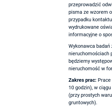
przeprowadzić odwi
pisma ze wzorem oś
przypadku kontaktu
wydrukowane oświad
informacyjne o sposo
Wykonawca badań z
nieruchomościach 
będziemy występow
nieruchomość w form
Zakres prac:
Prace 
10 godzin), w ciągu
(przy prostych war
gruntowych).