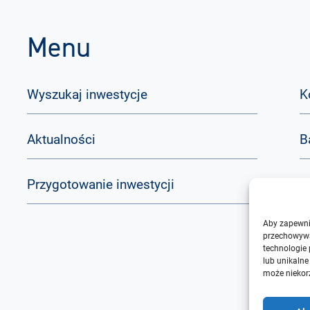
Menu
Wyszukaj inwestycje
K
Aktualności
B
Przygotowanie inwestycji
Q
Aby zapewnić
O
przechowywa
technologie
lub unikalne
może niekorz