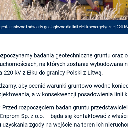
techniczne i odwierty geologiczne dla linii elektroenergetycznej 220 kV
zpoczynamy badania geotechniczne gruntu oraz o
ruchomościach, na których zostanie wybudowana n
 220 kV z Ełku do granicy Polski z Litwą.
dzamy, aby ocenić warunki gruntowo-wodne konie
jektowania, a w konsekwencji posadowienia linii 
:
Przed rozpoczęciem badań gruntu przedstawicie
Enprom Sp. z o.o. – będą się kontaktować z właśc
u uzyskania zgody na wejście na teren ich nieruch