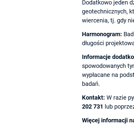
Dodatkowo jeden dz
geotechnicznych, k
wiercenia, tj. gdy
Harmonogram:
Bada
długości projektowa
Informacje dodatk
spowodowanych tym
wypłacane na pods
badań.
Kontakt:
W razie py
202 731
lub poprzez
Więcej informacji 