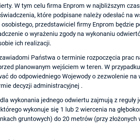
erty. W tym celu firma Enprom w najbliższym cza
wiadczenia, które podpisane należy odesłać na w
 osobistego, przedstawiciel firmy Enprom będzie p
czenie o wyrażeniu zgody na wykonaniu odwiertó
bie ich realizacji.
awiadomi Państwa o terminie rozpoczęcia prac n
przed planowanym wejściem w teren. W przypadku 
ać do odpowiedniego Wojewody o zezwolenie na 
ie decyzji administracyjnej .
dla wykonania jednego odwiertu zajmują z reguły j
 którego wykonuje się 1 lub 2 wiercenia na głębok
unkach gruntowych) do 20 metrów (przy złożonych