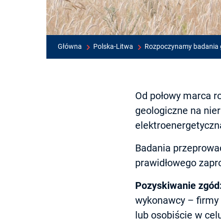
Główna
Polska-Litwa
Rozpoczynamy badania geo
Od połowy marca ro
geologiczne na nie
elektroenergetyczna
Badania przeprowa
prawidłowego zapro
Pozyskiwanie zgód
wykonawcy – firmy 
lub osobiście w cel