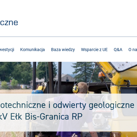
estycji
Komunikacja
Baza wiedzy
Wsparcie z UE
Q&A
O n
echniczne i odwierty geologiczne d
kV Ełk Bis-Granica RP