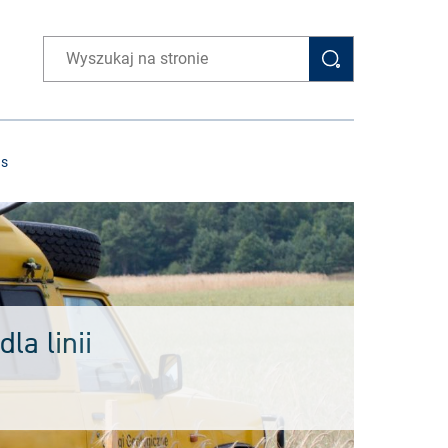
Wpisz wyszukiwaną frazę
as
la linii