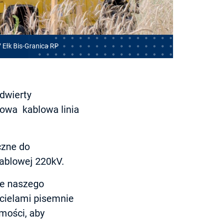
 Ełk Bis-Granica RP
dwierty
owa kablowa linia
czne do
kablowej 220kV.
le naszego
icielami pisemnie
omości, aby