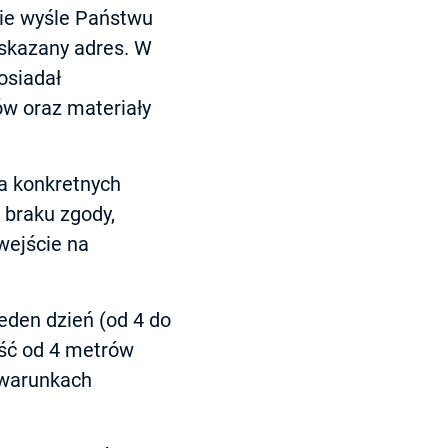
sie wyśle Państwu
skazany adres. W
osiadał
w oraz materiały
a konkretnych
braku zgody,
wejście na
eden dzień (od 4 do
ość od 4 metrów
 warunkach