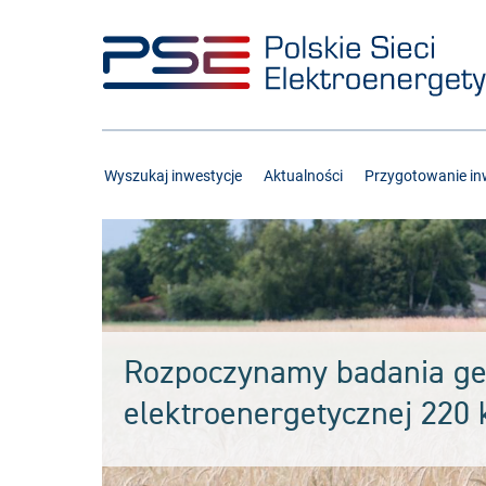
Przejdź
Przejdź
do
do
menu
treści
Wyszukaj inwestycje
Aktualności
Przygotowanie inw
Rozpoczynamy badania geot
elektroenergetycznej 220 