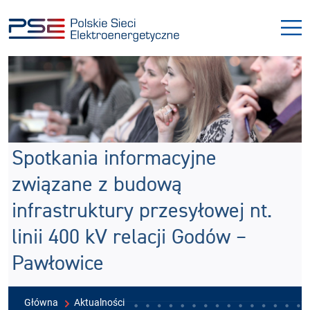
Przejdź
Przejdź
do
do
menu
treści
Spotkania informacyjne
związane z budową
infrastruktury przesyłowej nt.
linii 400 kV relacji Godów –
Pawłowice
Główna
Aktualności