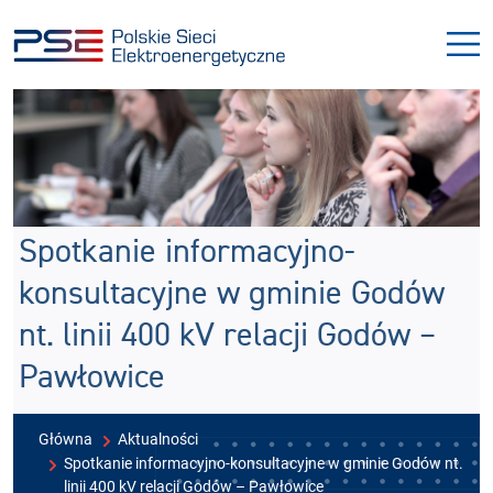
Przejdź
Przejdź
do
do
menu
treści
Spotkanie informacyjno-
konsultacyjne w gminie Godów
nt. linii 400 kV relacji Godów –
Pawłowice
Główna
Aktualności
Spotkanie informacyjno-konsultacyjne w gminie Godów nt.
linii 400 kV relacji Godów – Pawłowice