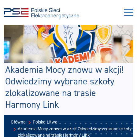
Przejdź
Przejdź
do
do
menu
treści
Akademia Mocy znowu w akcji!
Odwiedzimy wybrane szkoły
zlokalizowane na trasie
Harmony Link
Główna
Polska-Litwa
Akademia Mocy znowu w akcji! Odwiedzimy wybrane szkoły
zlokalizowane na trasie Harmony Link