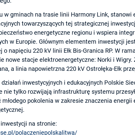
ego.
 w gminach na trasie linii Harmony Link, stanowi 
cyjnych towarzyszących tej strategicznej inwestyc
ieczeństwo energetyczne regionu i wspiera integ
ych w Europie. Głównym elementem inwestycji je
j o napięciu 220 kV linii Ełk Bis-Granica RP. W ra
 nowe stacje elektroenergetyczne: Norki i Wigry. Z
a, a linia napowietrzna 220 kV Ostrołęka-Ełk prze
działań inwestycyjnych i edukacyjnych Polskie Sie
 nie tylko rozwijają infrastrukturę systemu przesy
młodego pokolenia w zakresie znaczenia energii e
etycznej.
inwestycji na stronie:
pse.pl/polaczeniepolskalitwa/