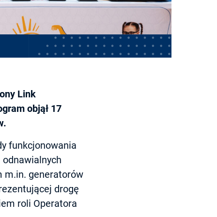
ony Link
ogram objął 17
w.
ady funkcjonowania
e odnawialnych
m m.in. generatorów
rezentującej drogę
iem roli Operatora