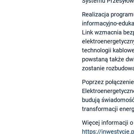
Systemu Przesyłow
Realizacja programu
informacyjno-eduka
Link wzmacnia bezp
elektroenergetyczn
technologii kablowe
powstaną także dwie
zostanie rozbudowan
Poprzez połączenie 
Elektroenergetyczne
budują świadomość 
transformacji energ
Więcej informacji o 
https://inwestycje.