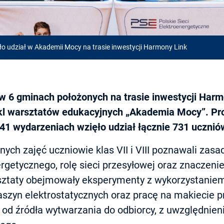
o udział w Akademii Mocy na trasie inwestycji Harmony Link
w 6 gminach położonych na trasie inwestycji Harm
kl warsztatów edukacyjnych „Akademia Mocy”. Pr
w 41 wydarzeniach wzięło udział łącznie 731 ucznió
ych zajęć uczniowie klas VII i VIII poznawali zas
rgetycznego, rolę sieci przesyłowej oraz znaczeni
rsztaty obejmowały eksperymenty z wykorzystanie
aszyn elektrostatycznych oraz pracę na makiecie p
j od źródła wytwarzania do odbiorcy, z uwzględnien