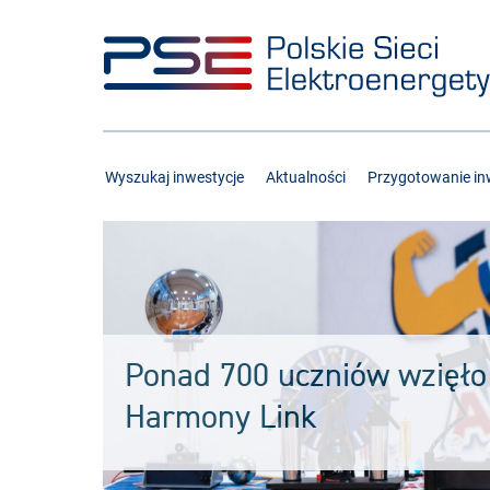
Przejdź
Przejdź
do
do
menu
treści
Wyszukaj inwestycje
Aktualności
Przygotowanie inw
Ponad 700 uczniów wzięło 
Harmony Link