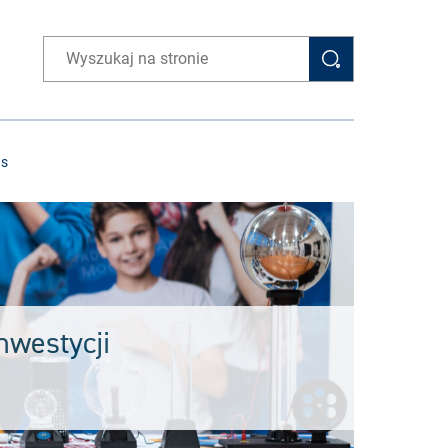
Wpisz wyszukiwaną frazę
as
nwestycji