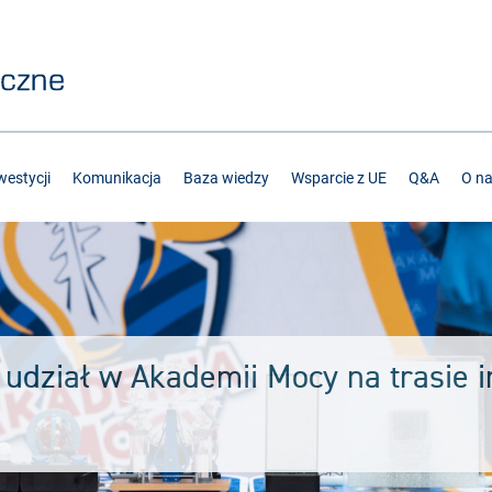
estycji
Komunikacja
Baza wiedzy
Wsparcie z UE
Q&A
O n
udział w Akademii Mocy na trasie i