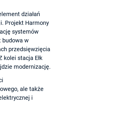
element działań
ji. Projekt Harmony
rację systemów
st budowa w
mach przedsięwzięcia
 kolei stacja Ełk
jdzie modernizację.
ci
łowego, ale także
lektrycznej i