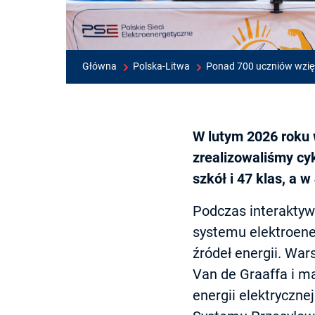
Główna
Polska-Litwa
Ponad 700 uczniów wzięł
W lutym 2026 roku 
zrealizowaliśmy cy
szkół i 47 klas, a 
Podczas interaktywn
systemu elektroene
źródeł energii. Wa
Van de Graaffa i m
energii elektryczne