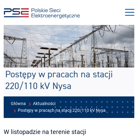
Przejdź
Przejdź
do
do
menu
treści
Postępy w pracach na stacji
220/110 kV Nysa
Główna
Aktualności
Postępy w pracach na stacji 220/110 kV Nysa
W listopadzie na terenie stacji