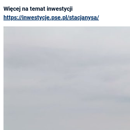
Więcej na temat inwestycji
https://inwestycje.pse.pl/stacjanysa/